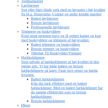
Vertikalskærer
Løvblæsere
Sug eller blæs blade væk med en løvsuger i høj kvalitet
fra bl.a. Husqvarna, Cramer og andre kendte mærker
Batteri løvblæsere
Benzin løvblæsere
Professionelle løvblæsere
Trimmere og buskryddere
Kom nemt igennem have og få ordnet kanter og krat
med buskryddere og trimmere af høj kvalitet.
Batteri trimmere og buskryddere
Benzin trimmer og buskryddere
Tilbehør Til Buskrydder/Trimmer
Hækkeklippere
Stort udvalg af hækkeklippere af høj kvalitet til den
rigtige pris. Vi har både batteri og benzin
hækkeklippere på lager. Faste lave priser og hurtig
levering.
Batteri hækkeklippere
Klip din hæk effektivt med en batteri
hækkeklipper. Med en batteri hækkeklipper har
du samme effektivitet som en benzin
hækkeklipper.
Benzin hækkeklippere
Økser