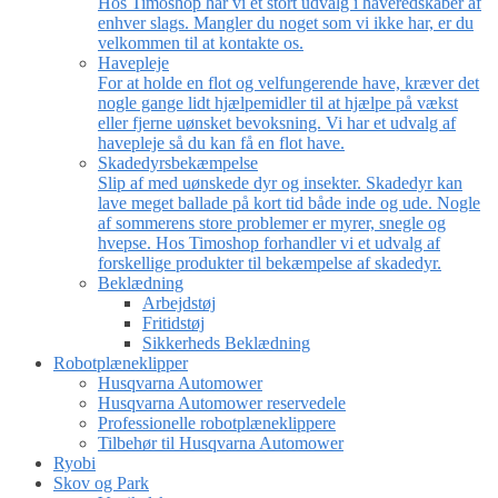
Hos Timoshop har vi et stort udvalg i haveredskaber af
enhver slags. Mangler du noget som vi ikke har, er du
velkommen til at kontakte os.
Havepleje
For at holde en flot og velfungerende have, kræver det
nogle gange lidt hjælpemidler til at hjælpe på vækst
eller fjerne uønsket bevoksning. Vi har et udvalg af
havepleje så du kan få en flot have.
Skadedyrsbekæmpelse
Slip af med uønskede dyr og insekter. Skadedyr kan
lave meget ballade på kort tid både inde og ude. Nogle
af sommerens store problemer er myrer, snegle og
hvepse. Hos Timoshop forhandler vi et udvalg af
forskellige produkter til bekæmpelse af skadedyr.
Beklædning
Arbejdstøj
Fritidstøj
Sikkerheds Beklædning
Robotplæneklipper
Husqvarna Automower
Husqvarna Automower reservedele
Professionelle robotplæneklippere
Tilbehør til Husqvarna Automower
Ryobi
Skov og Park