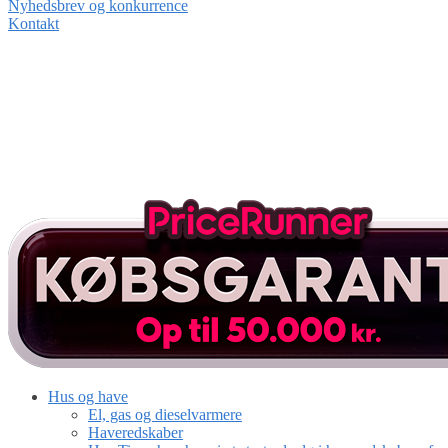
Nyhedsbrev og konkurrence
Kontakt
Hus og have
El, gas og dieselvarmere
Haveredskaber