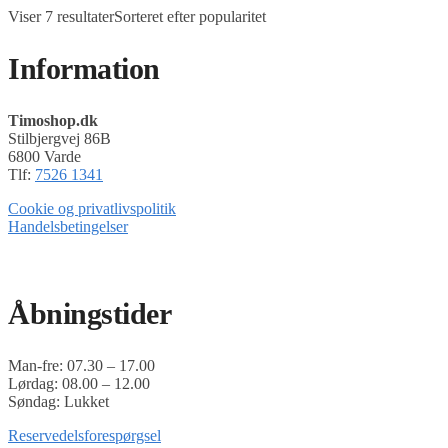
Viser 7 resultater
Sorteret efter popularitet
Information
Timoshop.dk
Stilbjergvej 86B
6800 Varde
Tlf:
7526 1341
Cookie og privatlivspolitik
Handelsbetingelser
Timoshop.dk er en del af Tinghøj Motorsave A/S
Åbningstider
Man-fre: 07.30 – 17.00
Lørdag: 08.00 – 12.00
Søndag: Lukket
Reservedelsforespørgsel