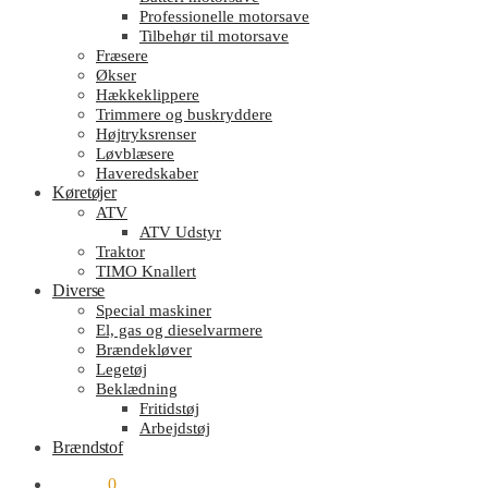
Professionelle motorsave
Tilbehør til motorsave
Fræsere
Økser
Hækkeklippere
Trimmere og buskryddere
Højtryksrenser
Løvblæsere
Haveredskaber
Køretøjer
ATV
ATV Udstyr
Traktor
TIMO Knallert
Diverse
Special maskiner
El, gas og dieselvarmere
Brændekløver
Legetøj
Beklædning
Fritidstøj
Arbejdstøj
Brændstof
kr.
0.00
0