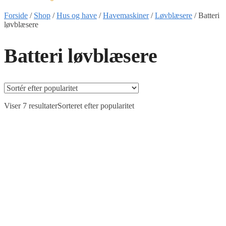
Forside
/
Shop
/
Hus og have
/
Havemaskiner
/
Løvblæsere
/
Batteri
løvblæsere
Batteri løvblæsere
Viser 7 resultater
Sorteret efter popularitet