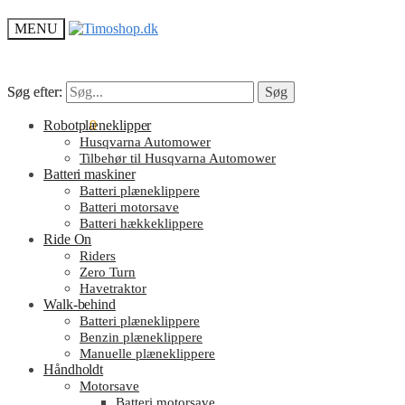
MENU
Søg efter:
Søg efter:
Søg
Søg
kr.
Robotplæneklipper
0.00
0
Husqvarna Automower
Tilbehør til Husqvarna Automower
Batteri maskiner
Batteri plæneklippere
Batteri motorsave
Batteri hækkeklippere
Ride On
Riders
Zero Turn
Havetraktor
Walk-behind
Batteri plæneklippere
Benzin plæneklippere
Manuelle plæneklippere
Håndholdt
Motorsave
Batteri motorsave