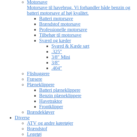
Motorsave
Motorsave til havebrug. Vi forhandler både benzin og
batteri motorsave af høj kvalitet.
Batteri motorsave
Brændstof motorsave
Professionelle motorsave
Tilbehør til motorsave
Sværd og kæder
Sværd & Kæde sæt
.325″
3/8″ Mini
3/8″
.404″
Flishuggere
Fræsere
Plæneklippere
Batteri plæneklippere
Benzin plæneklippere
Havetraktor
Frontklipper
Brændekløver
Diverse
ATV og andre køretøjer
Brændstof
Legetøj