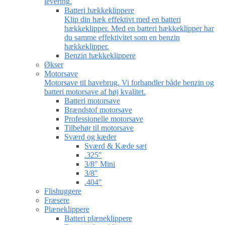
levering.
Batteri hækkeklippere
Klip din hæk effektivt med en batteri
hækkeklipper. Med en batteri hækkeklipper har
du samme effektivitet som en benzin
hækkeklipper.
Benzin hækkeklippere
Økser
Motorsave
Motorsave til havebrug. Vi forhandler både benzin og
batteri motorsave af høj kvalitet.
Batteri motorsave
Brændstof motorsave
Professionelle motorsave
Tilbehør til motorsave
Sværd og kæder
Sværd & Kæde sæt
.325″
3/8″ Mini
3/8″
.404″
Flishuggere
Fræsere
Plæneklippere
Batteri plæneklippere