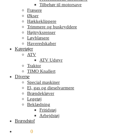
Tilbehør til motorsave
Fræsere
Økser
Hækkeklippere
Trimmere og buskryddere
Højtryksrenser
Løvblæsere
Haveredskaber
Køretøjer
ATV
ATV Udstyr
Traktor
TIMO Knallert
Diverse
Special maskiner
El, gas og dieselvarmere
Brændekløver
Legetøj
Beklædning
Fritidstøj
Arbejdstøj
Brændstof
kr.
0.00
0