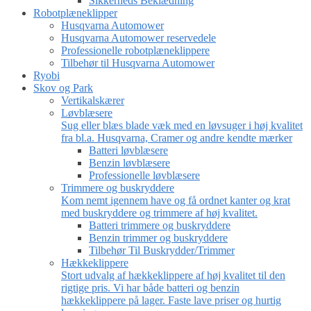
Sikkerheds Beklædning
Robotplæneklipper
Husqvarna Automower
Husqvarna Automower reservedele
Professionelle robotplæneklippere
Tilbehør til Husqvarna Automower
Ryobi
Skov og Park
Vertikalskærer
Løvblæsere
Sug eller blæs blade væk med en løvsuger i høj kvalitet
fra bl.a. Husqvarna, Cramer og andre kendte mærker
Batteri løvblæsere
Benzin løvblæsere
Professionelle løvblæsere
Trimmere og buskryddere
Kom nemt igennem have og få ordnet kanter og krat
med buskryddere og trimmere af høj kvalitet.
Batteri trimmere og buskryddere
Benzin trimmer og buskryddere
Tilbehør Til Buskrydder/Trimmer
Hækkeklippere
Stort udvalg af hækkeklippere af høj kvalitet til den
rigtige pris. Vi har både batteri og benzin
hækkeklippere på lager. Faste lave priser og hurtig