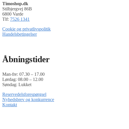
Timoshop.dk
Stilbjergvej 86B
6800 Varde
Tlf:
7526 1341
Cookie og privatlivspolitik
Handelsbetingelser
Timoshop.dk er en del af Tinghøj Motorsave A/S
Åbningstider
Man-fre: 07.30 – 17.00
Lørdag: 08.00 – 12.00
Søndag: Lukket
Reservedelsforespørgsel
Nyhedsbrev og konkurrence
Kontakt