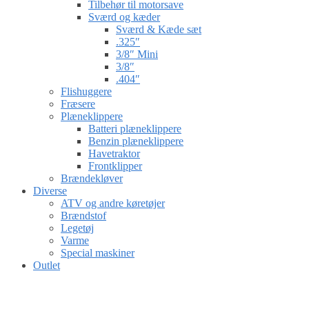
Tilbehør til motorsave
Sværd og kæder
Sværd & Kæde sæt
.325″
3/8″ Mini
3/8″
.404″
Flishuggere
Fræsere
Plæneklippere
Batteri plæneklippere
Benzin plæneklippere
Havetraktor
Frontklipper
Brændekløver
Diverse
ATV og andre køretøjer
Brændstof
Legetøj
Varme
Special maskiner
Outlet
Gå til kurv