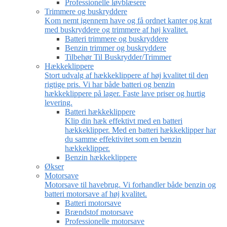
Professionelle løvblæsere
Trimmere og buskryddere
Kom nemt igennem have og få ordnet kanter og krat
med buskryddere og trimmere af høj kvalitet.
Batteri trimmere og buskryddere
Benzin trimmer og buskryddere
Tilbehør Til Buskrydder/Trimmer
Hækkeklippere
Stort udvalg af hækkeklippere af høj kvalitet til den
rigtige pris. Vi har både batteri og benzin
hækkeklippere på lager. Faste lave priser og hurtig
levering.
Batteri hækkeklippere
Klip din hæk effektivt med en batteri
hækkeklipper. Med en batteri hækkeklipper har
du samme effektivitet som en benzin
hækkeklipper.
Benzin hækkeklippere
Økser
Motorsave
Motorsave til havebrug. Vi forhandler både benzin og
batteri motorsave af høj kvalitet.
Batteri motorsave
Brændstof motorsave
Professionelle motorsave