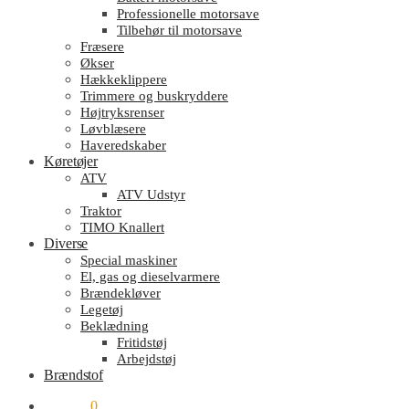
Professionelle motorsave
Tilbehør til motorsave
Fræsere
Økser
Hækkeklippere
Trimmere og buskryddere
Højtryksrenser
Løvblæsere
Haveredskaber
Køretøjer
ATV
ATV Udstyr
Traktor
TIMO Knallert
Diverse
Special maskiner
El, gas og dieselvarmere
Brændekløver
Legetøj
Beklædning
Fritidstøj
Arbejdstøj
Brændstof
kr.
0.00
0