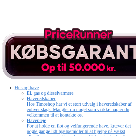
Hus og have
El, gas og dieselvarmere
Haveredskaber
Hos Timoshop har vi et stort udvalg i haveredskaber af
enhver slags. Mangler du noget som vi ikke har, er du
velkommen til at kontakte os.
Havepleje
For at holde en flot og velfungerende have, kræver det
nogle gange lidt hjælpemidler til at hjælpe på vækst