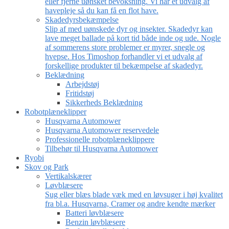
eller fjerne uønsket bevoksning. Vi har et udvalg af
havepleje så du kan få en flot have.
Skadedyrsbekæmpelse
Slip af med uønskede dyr og insekter. Skadedyr kan
lave meget ballade på kort tid både inde og ude. Nogle
af sommerens store problemer er myrer, snegle og
hvepse. Hos Timoshop forhandler vi et udvalg af
forskellige produkter til bekæmpelse af skadedyr.
Beklædning
Arbejdstøj
Fritidstøj
Sikkerheds Beklædning
Robotplæneklipper
Husqvarna Automower
Husqvarna Automower reservedele
Professionelle robotplæneklippere
Tilbehør til Husqvarna Automower
Ryobi
Skov og Park
Vertikalskærer
Løvblæsere
Sug eller blæs blade væk med en løvsuger i høj kvalitet
fra bl.a. Husqvarna, Cramer og andre kendte mærker
Batteri løvblæsere
Benzin løvblæsere