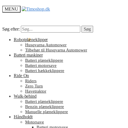
MENU
Søg efter:
Søg efter:
Søg
Søg
kr.
Robotplæneklipper
0.00
0
Husqvarna Automower
Tilbehør til Husqvarna Automower
Batteri maskiner
Batteri plæneklippere
Batteri motorsave
Batteri hækkeklippere
Ride On
Riders
Zero Turn
Havetraktor
Walk-behind
Batteri plæneklippere
Benzin plæneklippere
Manuelle plæneklippere
Håndholdt
Motorsave
Batteri motorsave